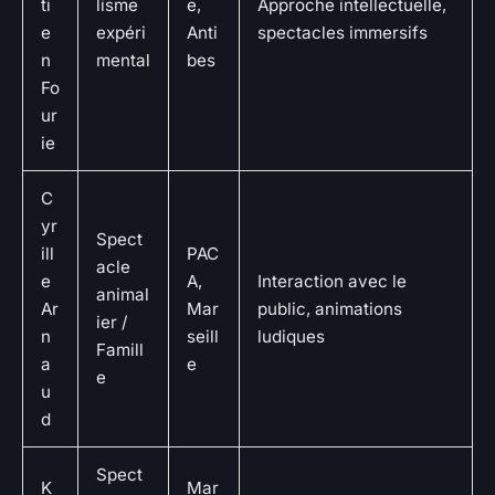
ti
lisme
e,
Approche intellectuelle,
e
expéri
Anti
spectacles immersifs
n
mental
bes
Fo
ur
ie
C
yr
Spect
ill
PAC
acle
e
A,
Interaction avec le
animal
Ar
Mar
public, animations
ier /
n
seill
ludiques
Famill
a
e
e
u
d
Spect
K
Mar