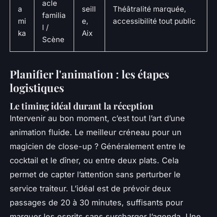
acle
a
seill
Théâtralité marquée,
familia
mi
e,
accessibilité tout public
l /
ka
Aix
Scène
Planifier l'animation : les étapes
logistiques
Le timing idéal durant la réception
Intervenir au bon moment, c’est tout l’art d’une
animation fluide. Le meilleur créneau pour un
magicien de close-up ? Généralement entre le
cocktail et le dîner, ou entre deux plats. Cela
permet de capter l’attention sans perturber le
service traiteur. L’idéal est de prévoir deux
passages de 20 à 30 minutes, suffisants pour
marquer les esprits sans surcharger l’agenda. Une