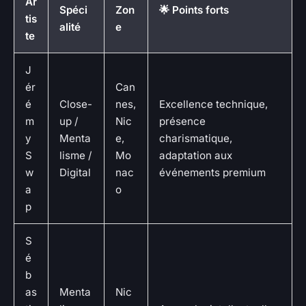
Ar
Spéci
Zon
🌟 Points forts
tis
alité
e
te
J
ér
Can
é
Close-
nes,
Excellence technique,
m
up /
Nic
présence
y
Menta
e,
charismatique,
S
lisme /
Mo
adaptation aux
w
Digital
nac
événements premium
a
o
p
S
é
b
as
Menta
Nic