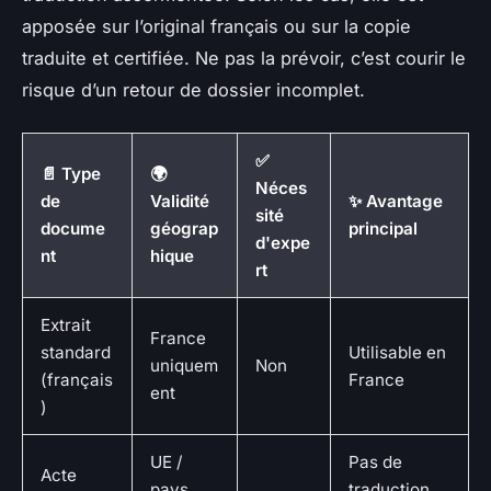
apposée sur l’original français ou sur la copie
traduite et certifiée. Ne pas la prévoir, c’est courir le
risque d’un retour de dossier incomplet.
✅
📄 Type
🌍
Néces
de
Validité
✨ Avantage
sité
docume
géograp
principal
d'expe
nt
hique
rt
Extrait
France
standard
Utilisable en
uniquem
Non
(français
France
ent
)
UE /
Pas de
Acte
pays
traduction